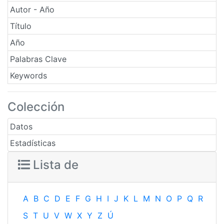
Autor - Año
Título
Año
Palabras Clave
Keywords
Colección
Datos
Estadísticas
Lista de
A
B
C
D
E
F
G
H
I
J
K
L
M
N
O
P
Q
R
S
T
U
V
W
X
Y
Z
Ú