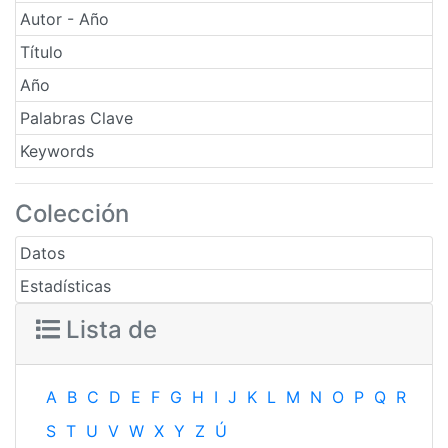
Autor - Año
Título
Año
Palabras Clave
Keywords
Colección
Datos
Estadísticas
Lista de
A
B
C
D
E
F
G
H
I
J
K
L
M
N
O
P
Q
R
S
T
U
V
W
X
Y
Z
Ú