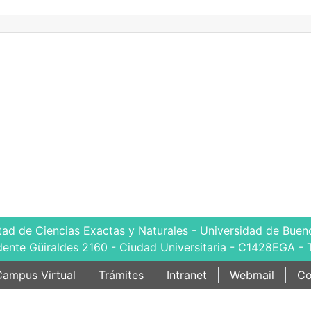
tad de Ciencias Exactas y Naturales - Universidad de Bueno
dente Güiraldes 2160 - Ciudad Universitaria - C1428EGA - 
ampus Virtual
Trámites
Intranet
Webmail
Co