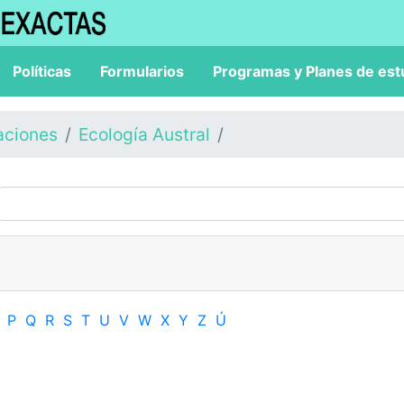
Políticas
Formularios
Programas y Planes de est
aciones
Ecología Austral
P
Q
R
S
T
U
V
W
X
Y
Z
Ú