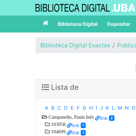
Biblioteca Digital
Depositar
Biblioteca Digital Exactas
Public
Lista de
A
B
C
D
E
F
G
H
I
J
K
L
M
N
O
Campanello, Paula Inés
link
2
103958
link
1
104699
link
1