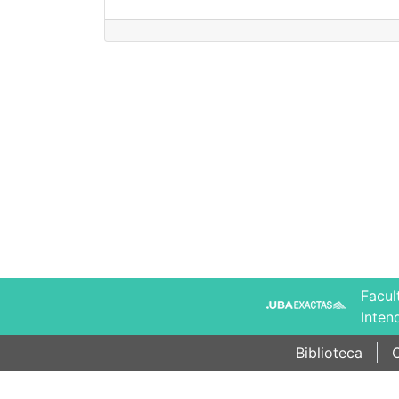
Facul
Inten
Biblioteca
C