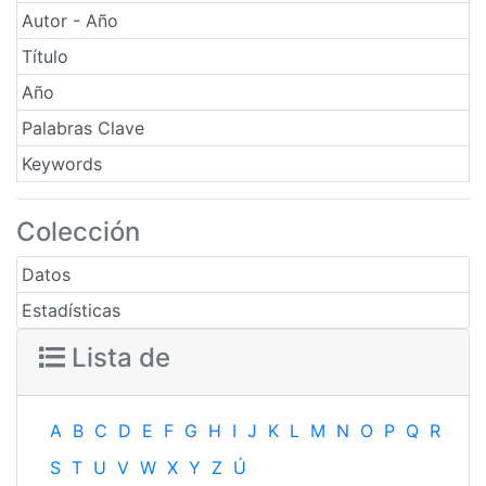
Autor - Año
Título
Año
Palabras Clave
Keywords
Colección
Datos
Estadísticas
Lista de
A
B
C
D
E
F
G
H
I
J
K
L
M
N
O
P
Q
R
S
T
U
V
W
X
Y
Z
Ú