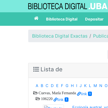
Biblioteca Digital
Depositar
Biblioteca Digital Exactas
Public
Lista de
A
B
C
D
E
F
G
H
I
J
K
L
M
N
O
Cuevas, María Fernanda
link
1
106220
link
1
Ecología austral, v