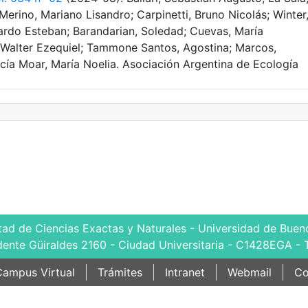
Merino, Mariano Lisandro; Carpinetti, Bruno Nicolás; Winter
cardo Esteban; Barandarian, Soledad; Cuevas, María
 Walter Ezequiel; Tammone Santos, Agostina; Marcos,
cía Moar, María Noelia. Asociación Argentina de Ecología
tad de Ciencias Exactas y Naturales - Universidad de Bueno
dente Güiraldes 2160 - Ciudad Universitaria - C1428EGA - 
ampus Virtual
Trámites
Intranet
Webmail
Co