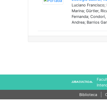
Luciano Francisco; 
Marina; Gürtler, Ri
Fernanda; Condorí,
Andrea; Barrios Gar
Facul
Inten
Biblioteca
C