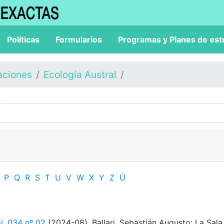
Políticas
Formularios
Programas y Planes de est
aciones
Ecología Austral
P
Q
R
S
T
U
V
W
X
Y
Z
Ú
ol. 034 nº 02
(2024-08). Ballari, Sebastián Augusto; La Sala