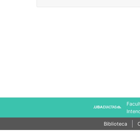
Facul
Inten
Biblioteca
C