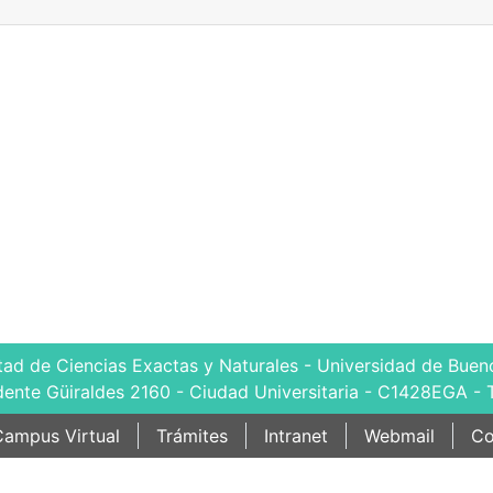
tad de Ciencias Exactas y Naturales - Universidad de Bueno
dente Güiraldes 2160 - Ciudad Universitaria - C1428EGA - 
ampus Virtual
Trámites
Intranet
Webmail
Co