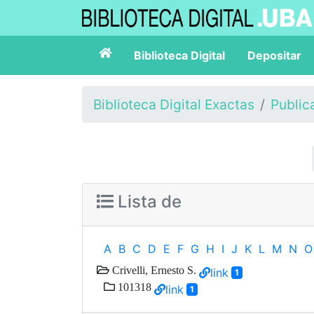
Biblioteca Digital
Depositar
Biblioteca Digital Exactas
Public
Lista de
A
B
C
D
E
F
G
H
I
J
K
L
M
N
O
Crivelli, Ernesto S.
link
1
101318
link
1