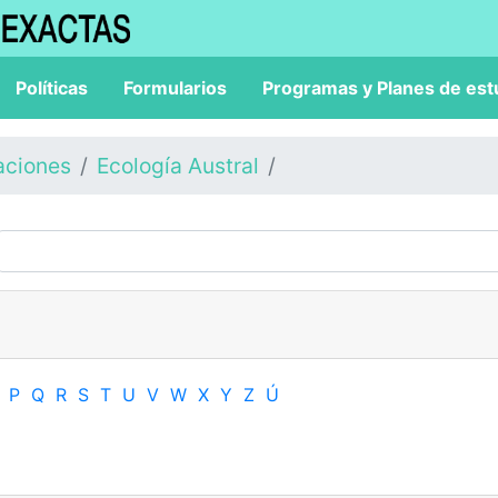
Políticas
Formularios
Programas y Planes de est
aciones
Ecología Austral
P
Q
R
S
T
U
V
W
X
Y
Z
Ú