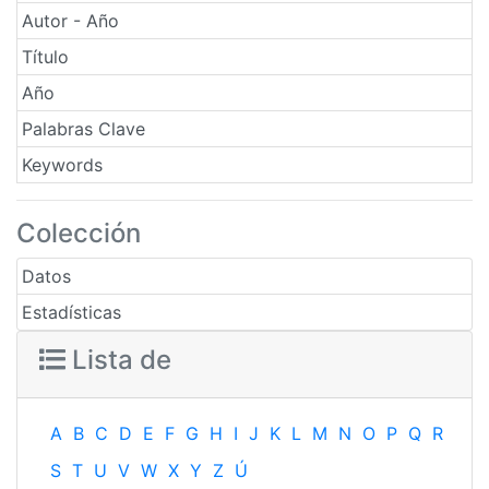
Autor - Año
Título
Año
Palabras Clave
Keywords
Colección
Datos
Estadísticas
Lista de
A
B
C
D
E
F
G
H
I
J
K
L
M
N
O
P
Q
R
S
T
U
V
W
X
Y
Z
Ú