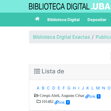
Biblioteca Digital
Depositar
Biblioteca Digital Exactas
Public
Lista de
A
B
C
D
E
F
G
H
I
J
K
L
M
N
O
Crespi-Abril, Augusto César
link
1
101482
link
1