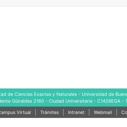
tad de Ciencias Exactas y Naturales - Universidad de Bueno
dente Güiraldes 2160 - Ciudad Universitaria - C1428EGA - 
ampus Virtual
Trámites
Intranet
Webmail
Co