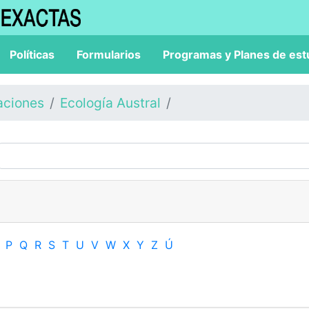
Políticas
Formularios
Programas y Planes de est
aciones
Ecología Austral
P
Q
R
S
T
U
V
W
X
Y
Z
Ú