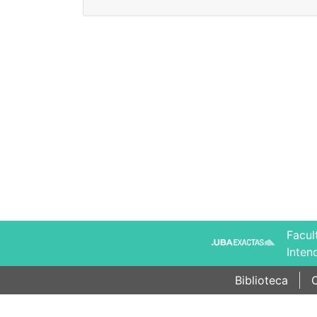
Facul
Inten
Biblioteca
C