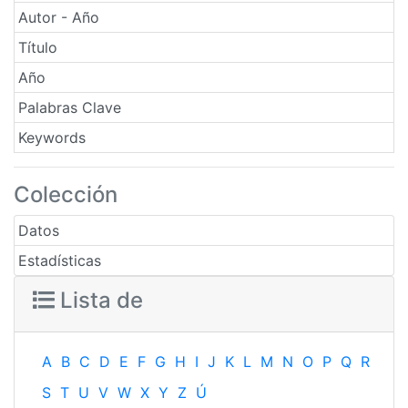
Autor - Año
Título
Año
Palabras Clave
Keywords
Colección
Datos
Estadísticas
Lista de
A
B
C
D
E
F
G
H
I
J
K
L
M
N
O
P
Q
R
S
T
U
V
W
X
Y
Z
Ú