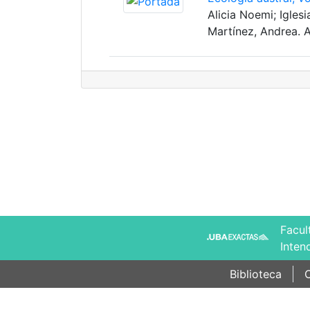
Alicia Noemi; Igles
Martínez, Andrea. 
Facul
Inten
Biblioteca
C