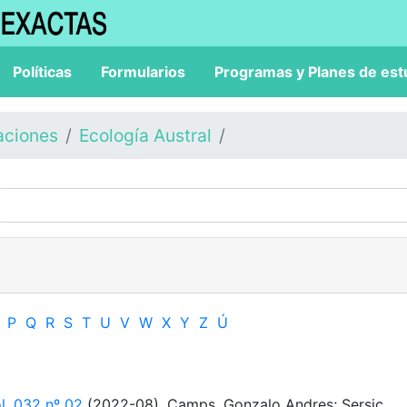
Políticas
Formularios
Programas y Planes de est
aciones
Ecología Austral
P
Q
R
S
T
U
V
W
X
Y
Z
Ú
ol. 032 nº 02
(2022-08). Camps, Gonzalo Andres; Sersic,