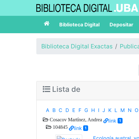
Biblioteca Digital
Depositar
Biblioteca Digital Exactas
Public
Lista de
A
B
C
D
E
F
G
H
I
J
K
L
M
N
O
Cosacov Martínez, Andrea
link
1
104845
link
1
Ecología austral, v