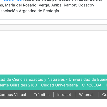
ias, María del Rosario; Verga, Aníbal Ramón; Cosacov
Asociación Argentina de Ecología
tad de Ciencias Exactas y Naturales - Universidad de Bueno
dente Güiraldes 2160 - Ciudad Universitaria - C1428EGA - 
ampus Virtual
Trámites
Intranet
Webmail
Co