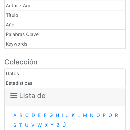
Autor - Año
Título
Año
Palabras Clave
Keywords
Colección
Datos
Estadísticas
Lista de
A
B
C
D
E
F
G
H
I
J
K
L
M
N
O
P
Q
R
S
T
U
V
W
X
Y
Z
Ú