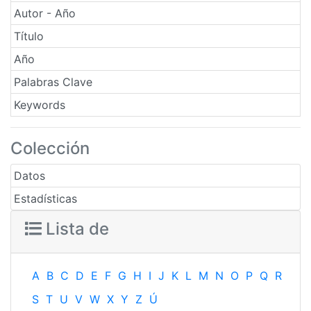
Autor - Año
Título
Año
Palabras Clave
Keywords
Colección
Datos
Estadísticas
Lista de
A
B
C
D
E
F
G
H
I
J
K
L
M
N
O
P
Q
R
S
T
U
V
W
X
Y
Z
Ú