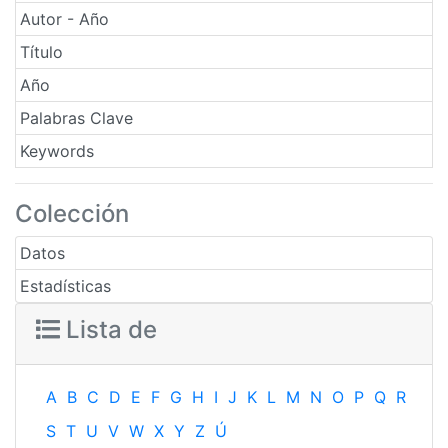
Autor - Año
Título
Año
Palabras Clave
Keywords
Colección
Datos
Estadísticas
Lista de
A
B
C
D
E
F
G
H
I
J
K
L
M
N
O
P
Q
R
S
T
U
V
W
X
Y
Z
Ú