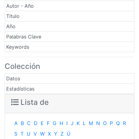
Autor - Año
Título
Año
Palabras Clave
Keywords
Colección
Datos
Estadísticas
Lista de
A
B
C
D
E
F
G
H
I
J
K
L
M
N
O
P
Q
R
S
T
U
V
W
X
Y
Z
Ú