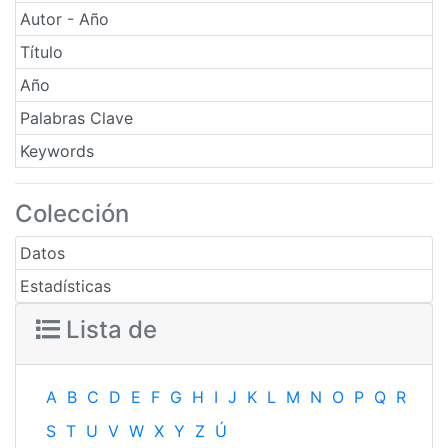
Autor - Año
Título
Año
Palabras Clave
Keywords
Colección
Datos
Estadísticas
Lista de
A
B
C
D
E
F
G
H
I
J
K
L
M
N
O
P
Q
R
S
T
U
V
W
X
Y
Z
Ú