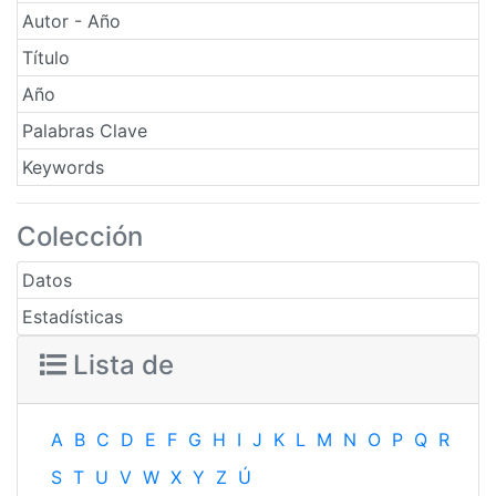
Autor - Año
Título
Año
Palabras Clave
Keywords
Colección
Datos
Estadísticas
Lista de
A
B
C
D
E
F
G
H
I
J
K
L
M
N
O
P
Q
R
S
T
U
V
W
X
Y
Z
Ú