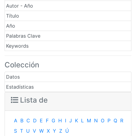
Autor - Año
Título
Año
Palabras Clave
Keywords
Colección
Datos
Estadísticas
Lista de
A
B
C
D
E
F
G
H
I
J
K
L
M
N
O
P
Q
R
S
T
U
V
W
X
Y
Z
Ú