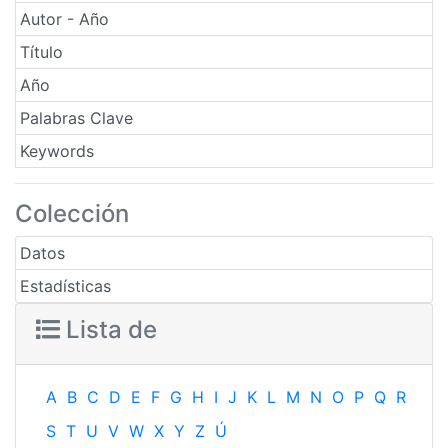
Autor - Año
Título
Año
Palabras Clave
Keywords
Colección
Datos
Estadísticas
Lista de
A
B
C
D
E
F
G
H
I
J
K
L
M
N
O
P
Q
R
S
T
U
V
W
X
Y
Z
Ú