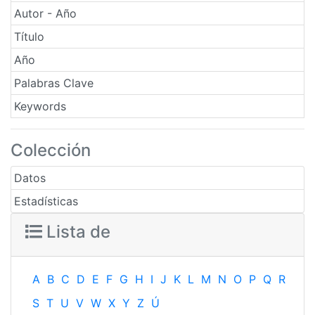
Autor - Año
Título
Año
Palabras Clave
Keywords
Colección
Datos
Estadísticas
Lista de
A
B
C
D
E
F
G
H
I
J
K
L
M
N
O
P
Q
R
S
T
U
V
W
X
Y
Z
Ú