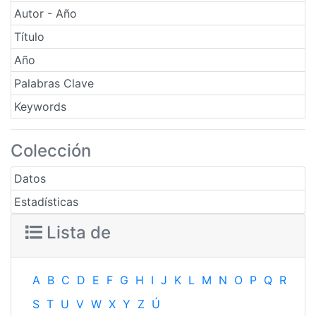
Autor - Año
Título
Año
Palabras Clave
Keywords
Colección
Datos
Estadísticas
Lista de
A
B
C
D
E
F
G
H
I
J
K
L
M
N
O
P
Q
R
S
T
U
V
W
X
Y
Z
Ú