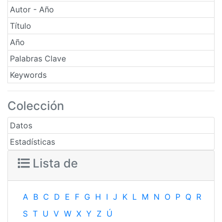
Autor - Año
Título
Año
Palabras Clave
Keywords
Colección
Datos
Estadísticas
Lista de
A
B
C
D
E
F
G
H
I
J
K
L
M
N
O
P
Q
R
S
T
U
V
W
X
Y
Z
Ú