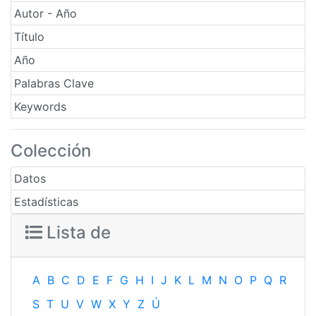
Autor - Año
Título
Año
Palabras Clave
Keywords
Colección
Datos
Estadísticas
Lista de
A
B
C
D
E
F
G
H
I
J
K
L
M
N
O
P
Q
R
S
T
U
V
W
X
Y
Z
Ú