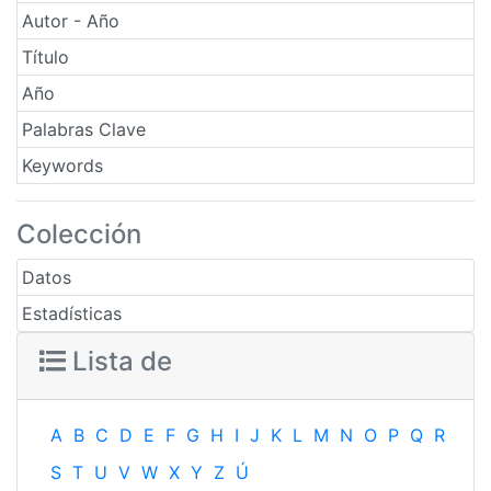
Autor - Año
Título
Año
Palabras Clave
Keywords
Colección
Datos
Estadísticas
Lista de
A
B
C
D
E
F
G
H
I
J
K
L
M
N
O
P
Q
R
S
T
U
V
W
X
Y
Z
Ú