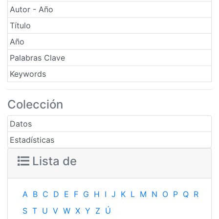
Autor - Año
Título
Año
Palabras Clave
Keywords
Colección
Datos
Estadísticas
Lista de
A
B
C
D
E
F
G
H
I
J
K
L
M
N
O
P
Q
R
S
T
U
V
W
X
Y
Z
Ú