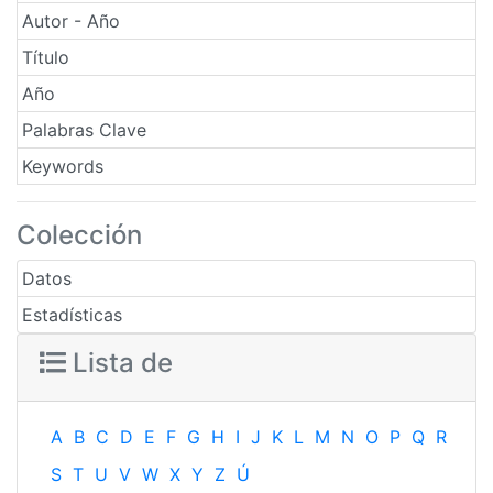
Autor - Año
Título
Año
Palabras Clave
Keywords
Colección
Datos
Estadísticas
Lista de
A
B
C
D
E
F
G
H
I
J
K
L
M
N
O
P
Q
R
S
T
U
V
W
X
Y
Z
Ú