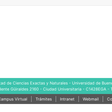
tad de Ciencias Exactas y Naturales - Universidad de Bueno
dente Güiraldes 2160 - Ciudad Universitaria - C1428EGA - 
ampus Virtual
Trámites
Intranet
Webmail
Co