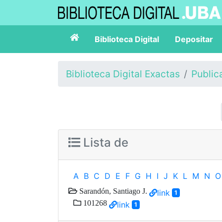
Biblioteca Digital
Depositar
Biblioteca Digital Exactas
Public
Lista de
A
B
C
D
E
F
G
H
I
J
K
L
M
N
O
Sarandón, Santiago J.
link
1
101268
link
1