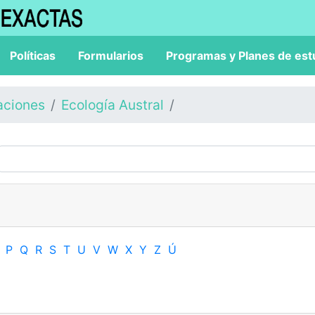
Políticas
Formularios
Programas y Planes de est
aciones
Ecología Austral
P
Q
R
S
T
U
V
W
X
Y
Z
Ú