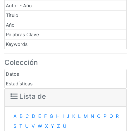
Autor - Año
Título
Año
Palabras Clave
Keywords
Colección
Datos
Estadísticas
Lista de
A
B
C
D
E
F
G
H
I
J
K
L
M
N
O
P
Q
R
S
T
U
V
W
X
Y
Z
Ú