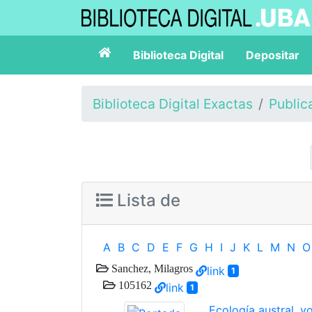
Biblioteca Digital
Depositar
Biblioteca Digital Exactas
Public
Lista de
A
B
C
D
E
F
G
H
I
J
K
L
M
N
O
Sanchez, Milagros
link
1
105162
link
1
Ecología austral, vo