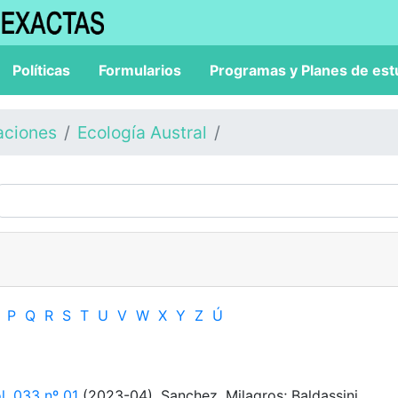
Políticas
Formularios
Programas y Planes de est
aciones
Ecología Austral
P
Q
R
S
T
U
V
W
X
Y
Z
Ú
l. 033 nº 01
(2023-04). Sanchez, Milagros; Baldassini,