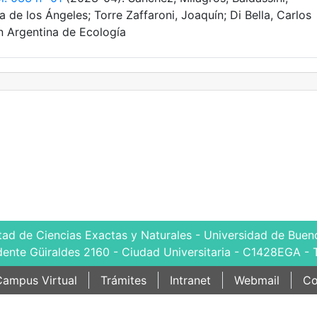
a de los Ángeles; Torre Zaffaroni, Joaquín; Di Bella, Carlos
n Argentina de Ecología
tad de Ciencias Exactas y Naturales - Universidad de Bueno
dente Güiraldes 2160 - Ciudad Universitaria - C1428EGA - 
ampus Virtual
Trámites
Intranet
Webmail
Co