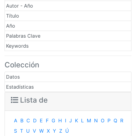
Autor - Año
Título
Año
Palabras Clave
Keywords
Colección
Datos
Estadísticas
Lista de
A
B
C
D
E
F
G
H
I
J
K
L
M
N
O
P
Q
R
S
T
U
V
W
X
Y
Z
Ú