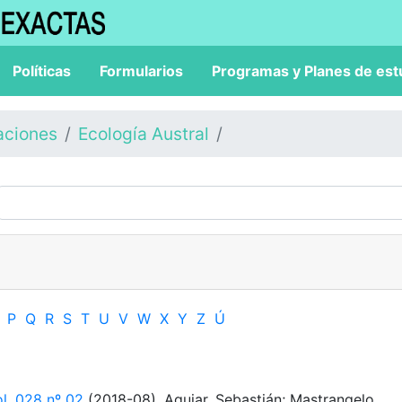
Políticas
Formularios
Programas y Planes de est
aciones
Ecología Austral
P
Q
R
S
T
U
V
W
X
Y
Z
Ú
ol. 028 nº 02
(2018-08). Aguiar, Sebastián; Mastrangelo,