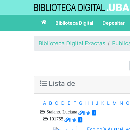
Biblioteca Digital
Depositar
Biblioteca Digital Exactas
Public
Lista de
A
B
C
D
E
F
G
H
I
J
K
L
M
N
O
Staiano, Luciana
link
1
101755
link
1
Ecología Austral, v