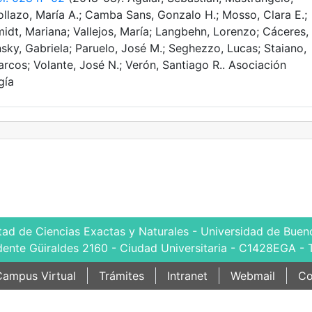
ollazo, María A.; Camba Sans, Gonzalo H.; Mosso, Clara E.;
hmidt, Mariana; Vallejos, María; Langbehn, Lorenzo; Cáceres,
nsky, Gabriela; Paruelo, José M.; Seghezzo, Lucas; Staiano,
arcos; Volante, José N.; Verón, Santiago R.. Asociación
gía
tad de Ciencias Exactas y Naturales - Universidad de Bueno
dente Güiraldes 2160 - Ciudad Universitaria - C1428EGA - 
ampus Virtual
Trámites
Intranet
Webmail
Co