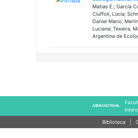
Matías E.; García C
Ciuffoli, Lucía; Sc
Daniel Mario; Merli
Luciana; Texeira, M
Argentina de Ecolo
Facul
Inten
Biblioteca
C