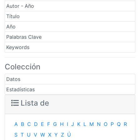
Autor - Año
Título
Año
Palabras Clave
Keywords
Colección
Datos
Estadísticas
Lista de
A
B
C
D
E
F
G
H
I
J
K
L
M
N
O
P
Q
R
S
T
U
V
W
X
Y
Z
Ú