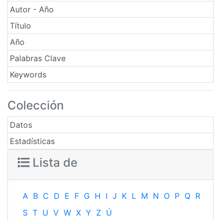
Autor - Año
Título
Año
Palabras Clave
Keywords
Colección
Datos
Estadísticas
Lista de
A
B
C
D
E
F
G
H
I
J
K
L
M
N
O
P
Q
R
S
T
U
V
W
X
Y
Z
Ú