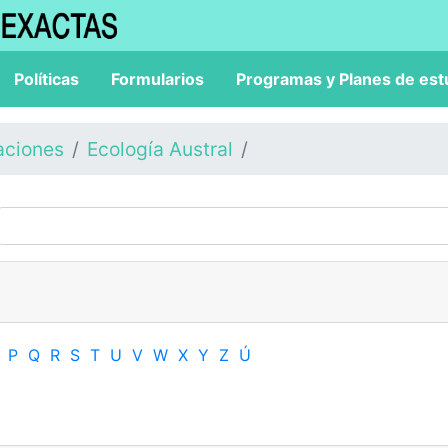
Políticas
Formularios
Programas y Planes de est
aciones
Ecología Austral
P
Q
R
S
T
U
V
W
X
Y
Z
Ú