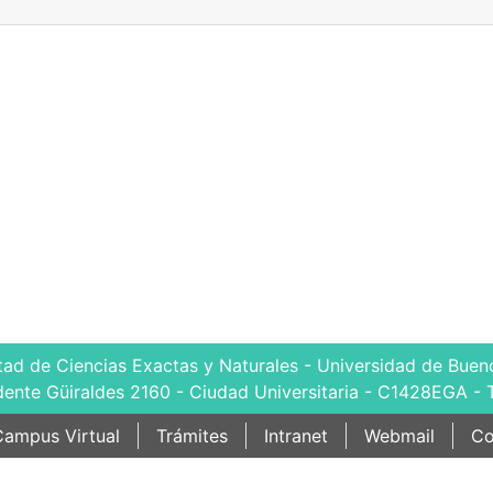
tad de Ciencias Exactas y Naturales - Universidad de Bueno
dente Güiraldes 2160 - Ciudad Universitaria - C1428EGA - 
ampus Virtual
Trámites
Intranet
Webmail
Co