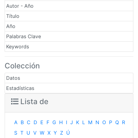
Autor - Año
Título
Año
Palabras Clave
Keywords
Colección
Datos
Estadísticas
Lista de
A
B
C
D
E
F
G
H
I
J
K
L
M
N
O
P
Q
R
S
T
U
V
W
X
Y
Z
Ú