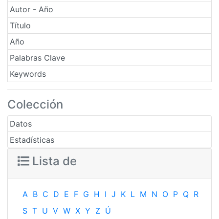
Autor - Año
Título
Año
Palabras Clave
Keywords
Colección
Datos
Estadísticas
Lista de
A
B
C
D
E
F
G
H
I
J
K
L
M
N
O
P
Q
R
S
T
U
V
W
X
Y
Z
Ú