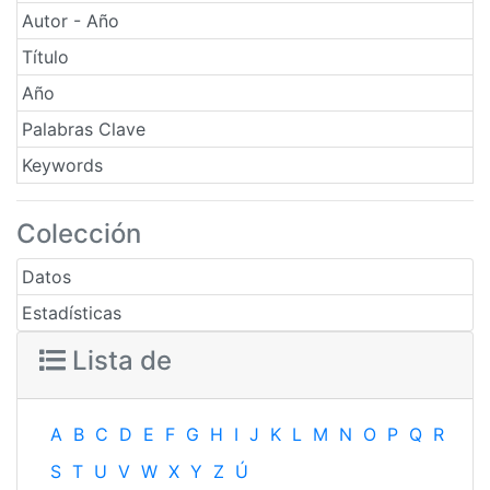
Autor - Año
Título
Año
Palabras Clave
Keywords
Colección
Datos
Estadísticas
Lista de
A
B
C
D
E
F
G
H
I
J
K
L
M
N
O
P
Q
R
S
T
U
V
W
X
Y
Z
Ú