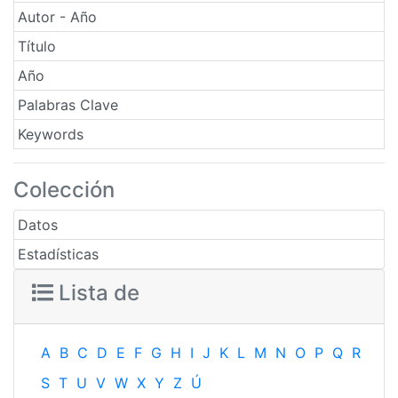
Autor - Año
Título
Año
Palabras Clave
Keywords
Colección
Datos
Estadísticas
Lista de
A
B
C
D
E
F
G
H
I
J
K
L
M
N
O
P
Q
R
S
T
U
V
W
X
Y
Z
Ú