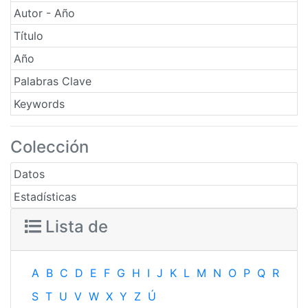
Autor - Año
Título
Año
Palabras Clave
Keywords
Colección
Datos
Estadísticas
Lista de
A
B
C
D
E
F
G
H
I
J
K
L
M
N
O
P
Q
R
S
T
U
V
W
X
Y
Z
Ú