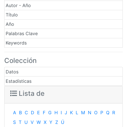
Autor - Año
Título
Año
Palabras Clave
Keywords
Colección
Datos
Estadísticas
Lista de
A
B
C
D
E
F
G
H
I
J
K
L
M
N
O
P
Q
R
S
T
U
V
W
X
Y
Z
Ú