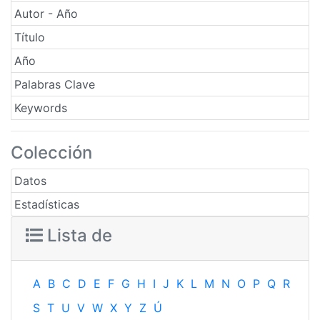
Autor - Año
Título
Año
Palabras Clave
Keywords
Colección
Datos
Estadísticas
Lista de
A
B
C
D
E
F
G
H
I
J
K
L
M
N
O
P
Q
R
S
T
U
V
W
X
Y
Z
Ú