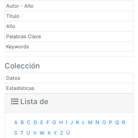
Autor - Año
Título
Año
Palabras Clave
Keywords
Colección
Datos
Estadísticas
Lista de
A
B
C
D
E
F
G
H
I
J
K
L
M
N
O
P
Q
R
S
T
U
V
W
X
Y
Z
Ú