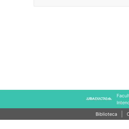
Facul
Inten
Biblioteca
C