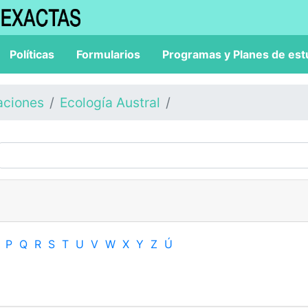
Políticas
Formularios
Programas y Planes de est
aciones
Ecología Austral
P
Q
R
S
T
U
V
W
X
Y
Z
Ú