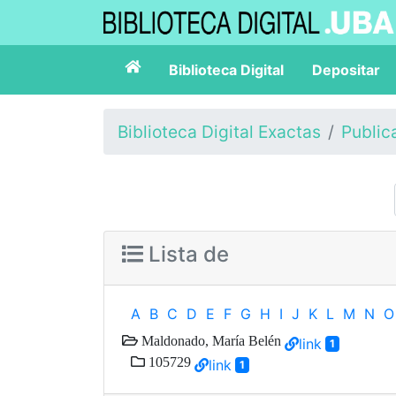
Biblioteca Digital
Depositar
Biblioteca Digital Exactas
Public
Lista de
A
B
C
D
E
F
G
H
I
J
K
L
M
N
O
Maldonado, María Belén
link
1
105729
link
1