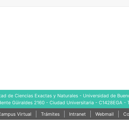
tad de Ciencias Exactas y Naturales - Universidad de Bueno
dente Güiraldes 2160 - Ciudad Universitaria - C1428EGA - 
ampus Virtual
Trámites
Intranet
Webmail
Co