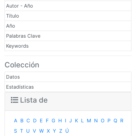
Autor - Año
Título
Año
Palabras Clave
Keywords
Colección
Datos
Estadísticas
Lista de
A
B
C
D
E
F
G
H
I
J
K
L
M
N
O
P
Q
R
S
T
U
V
W
X
Y
Z
Ú