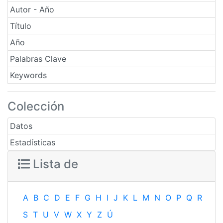
Autor - Año
Título
Año
Palabras Clave
Keywords
Colección
Datos
Estadísticas
Lista de
A
B
C
D
E
F
G
H
I
J
K
L
M
N
O
P
Q
R
S
T
U
V
W
X
Y
Z
Ú