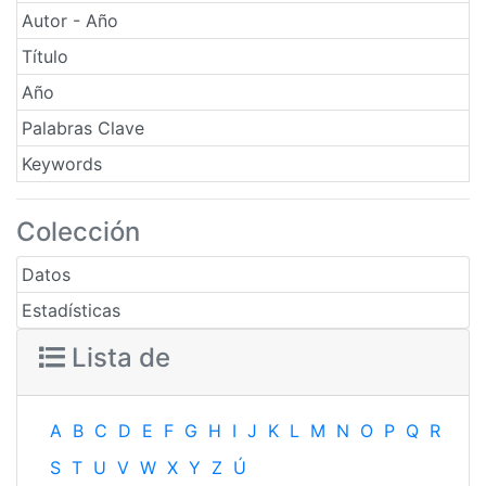
Autor - Año
Título
Año
Palabras Clave
Keywords
Colección
Datos
Estadísticas
Lista de
A
B
C
D
E
F
G
H
I
J
K
L
M
N
O
P
Q
R
S
T
U
V
W
X
Y
Z
Ú