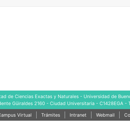
tad de Ciencias Exactas y Naturales - Universidad de Bueno
dente Güiraldes 2160 - Ciudad Universitaria - C1428EGA - 
ampus Virtual
Trámites
Intranet
Webmail
Co