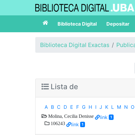
Biblioteca Digital
Depositar
Biblioteca Digital Exactas
Public
Lista de
A
B
C
D
E
F
G
H
I
J
K
L
M
N
O
Molina, Cecilia Denisse
link
1
106243
link
1