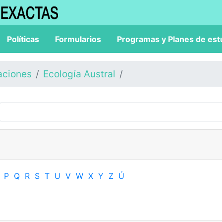
Políticas
Formularios
Programas y Planes de est
aciones
Ecología Austral
P
Q
R
S
T
U
V
W
X
Y
Z
Ú