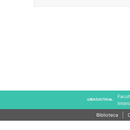
Facul
Inten
Biblioteca
C