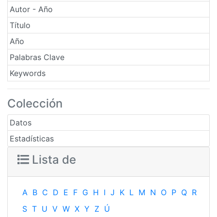
Autor - Año
Título
Año
Palabras Clave
Keywords
Colección
Datos
Estadísticas
Lista de
A
B
C
D
E
F
G
H
I
J
K
L
M
N
O
P
Q
R
S
T
U
V
W
X
Y
Z
Ú