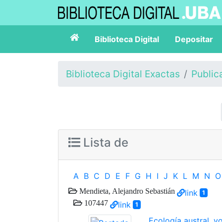
Biblioteca Digital
Depositar
Biblioteca Digital Exactas
Public
Lista de
A
B
C
D
E
F
G
H
I
J
K
L
M
N
O
Mendieta, Alejandro Sebastián
link
1
107447
link
1
Ecología austral, vo