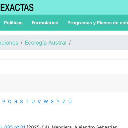
Políticas
Formularios
Programas y Planes de est
aciones
Ecología Austral
P
Q
R
S
T
U
V
W
X
Y
Z
Ú
l. 035 nº 01
(2025-04). Mendieta, Alejandro Sebastián;