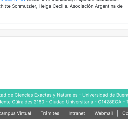
chitte Schmutzler, Helga Cecilia. Asociación Argentina de
tad de Ciencias Exactas y Naturales - Universidad de Bueno
dente Güiraldes 2160 - Ciudad Universitaria - C1428EGA - 
ampus Virtual
Trámites
Intranet
Webmail
Co