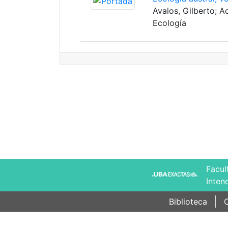
Avalos, Gilberto; A
Ecología
Facul
Inten
Biblioteca
C