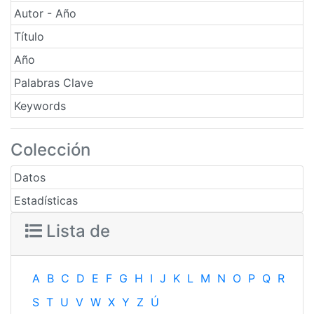
Autor - Año
Título
Año
Palabras Clave
Keywords
Colección
Datos
Estadísticas
Lista de
A
B
C
D
E
F
G
H
I
J
K
L
M
N
O
P
Q
R
S
T
U
V
W
X
Y
Z
Ú