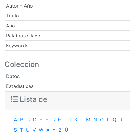
Autor - Año
Título
Año
Palabras Clave
Keywords
Colección
Datos
Estadísticas
Lista de
A
B
C
D
E
F
G
H
I
J
K
L
M
N
O
P
Q
R
S
T
U
V
W
X
Y
Z
Ú